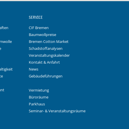
SERVICE
aften
CIF Bremen
Baumwollpreise
umwolle
Bremen Cotton Market
e
Schadstoffanalysen
Veranstaltungskalender
Kontakt & Anfahrt
ltigkeit
News
te
Gebäudeführungen
unt
Vermietung
Büroräume
Parkhaus
Seminar- & Veranstaltungsräume