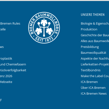
UNSERE THEMEN
 Bremen Rules
Biologie & Eigensch
elle
Produktion
Geschichte der Ba
Alles aus Baumwoll
ews
Preisbildung
Baumwollqualität
roplastik
Aspekte der Nachha
 und Chemiefasern
Lieferketten-Projek
rrückverfolgbarkeit
Textilbündnis
enz 2026
Make the Label Co
Webseite
ICA Bremen
Über ICA Bremen
ICA Bremen News
ay