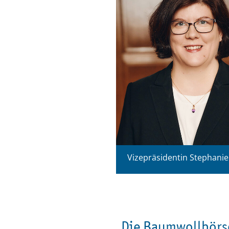
Vizepräsidentin Stephanie
Die Baumwollbörs