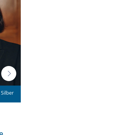
 Silber
e