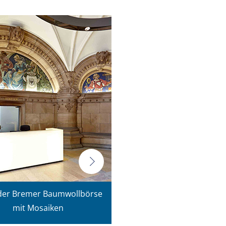
der Bremer Baumwollbörse
mit Mosaiken