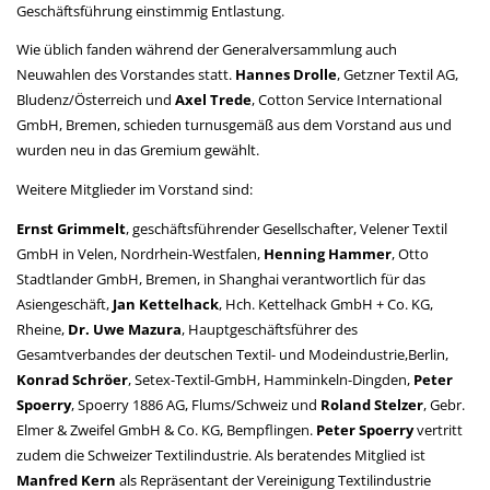
Geschäftsführung einstimmig Entlastung.
Wie üblich fanden während der Generalversammlung auch
Neuwahlen des Vorstan­des statt.
Hannes Drolle
, Getzner Textil AG,
Bludenz/Österreich und
Axel Trede
, Cotton Service International
GmbH, Bremen, schieden turnusge­mäß aus dem Vorstand aus und
wurden neu in das Gremium gewählt.
Weitere Mitglieder im Vorstand sind:
Ernst Grimmelt
, geschäfts­führender Gesellschafter, Velener Textil
GmbH in Velen, Nordrhein-Westfalen,
Henning Hammer
, Otto
Stadtlander GmbH, Bremen, in Shanghai verantwortlich für das
Asiengeschäft,
Jan Kettelhack
, Hch. Kettelhack GmbH + Co. KG,
Rheine,
Dr. Uwe Mazura
, Hauptgeschäftsführer des
Gesamtverbandes der deutschen Textil- und Modeindustrie,Berlin,
Konrad Schröer
, Setex-Textil-GmbH, Hamminkeln-Dingden,
Peter
Spoerry
, Spoerry 1886 AG, Flums/Schweiz und
Roland Stelzer
, Gebr.
Elmer & Zweifel GmbH & Co. KG, Bempflingen.
Peter Spoerry
vertritt
zudem die Schweizer Textilindustrie. Als beratendes Mitglied ist
Manfred Kern
als Repräsentant der Verei­nigung Textilindustrie