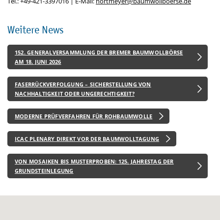
Tel.: +49-421-3397016 | E-Mail:
hortmeyer@baumwollboerse.de
Weitere News
152. GENERALVERSAMMLUNG DER BREMER BAUMWOLLBÖRSE
AM 18. JUNI 2026
FASERRÜCKVERFOLGUNG – SICHERSTELLUNG VON
NACHHALTIGKEIT ODER UNGERECHTIGKEIT?
MODERNE PRÜFVERFAHREN FÜR ROHBAUMWOLLE
ICAC PLENARY DIREKT VOR DER BAUMWOLLTAGUNG
VON MOSAIKEN BIS MUSTERPROBEN: 125. JAHRESTAG DER
GRUNDSTEINLEGUNG