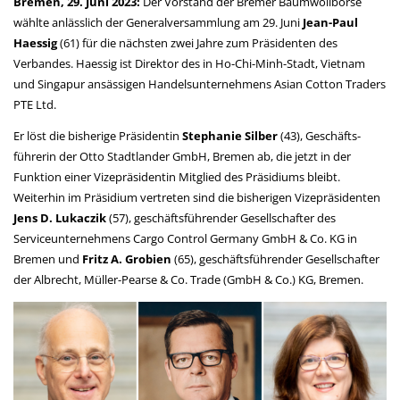
Bremen, 29. Juni 2023:
Der Vorstand der Bremer Baumwollbörse
wählte anlässlich der Generalversammlung am 29. Juni
Jean-Paul
Haessig
(61) für die nächsten zwei Jahre zum Präsidenten des
Verbandes. Haessig ist Direktor des in Ho-Chi-Minh-Stadt, Vietnam
und Singapur ansässigen Handelsunternehmens Asian Cotton Traders
PTE Ltd.
Er löst die bisherige Präsidentin
Stephanie Silber
(43), Geschäfts­
führerin der Otto Stadt­lander GmbH, Bremen ab, die jetzt in der
Funktion einer Vizeprä­sidentin Mitglied des Präsidiums bleibt.
Weiterhin im Präsidium vertreten sind die bisherigen Vizepräsidenten
Jens D. Lukaczik
(57), geschäftsführender Gesellschafter des
Serviceunternehmens Cargo Control Germany GmbH & Co. KG in
Bremen und
Fritz A. Grobien
(65), geschäfts­führender Gesellschafter
der Albrecht, Müller-Pearse & Co. Trade (GmbH & Co.) KG, Bremen.