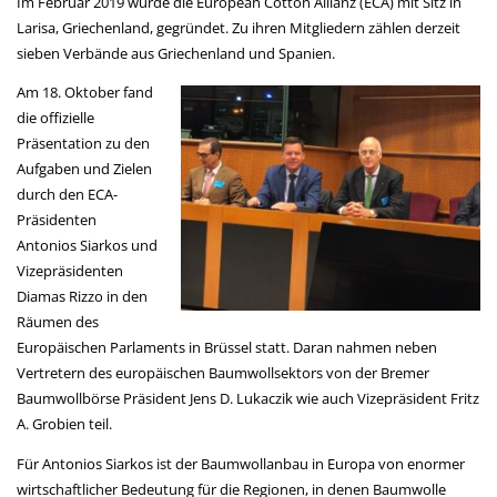
Im Februar 2019 wurde die European Cotton Allianz (ECA) mit Sitz in
Larisa, Griechenland, gegründet. Zu ihren Mitgliedern zählen derzeit
sieben Verbände aus Griechenland und Spanien.
Am 18. Oktober fand
die offizielle
Präsentation zu den
Aufgaben und Zielen
durch den ECA-
Präsidenten
Antonios Siarkos und
Vizepräsidenten
Diamas Rizzo in den
Räumen des
Europäischen Parlaments in Brüssel statt. Daran nahmen neben
Vertretern des europäischen Baumwollsektors von der Bremer
Baumwollbörse Präsident Jens D. Lukaczik wie auch Vizepräsident Fritz
A. Grobien teil.
Für Antonios Siarkos ist der Baumwollanbau in Europa von enormer
wirtschaftlicher Bedeutung für die Regionen, in denen Baumwolle