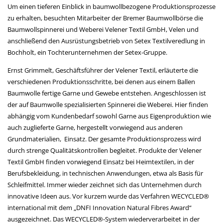
Um einen tieferen Einblick in baumwollbezogene Produktionsprozesse
zu erhalten, besuchten Mitarbeiter der Bremer Baumwollbörse die
Baumwollspinnerei und Weberei Velener Textil GmbH, Velen und
anschließend den Ausrüstungsbetrieb von Setex Textilveredlung in
Bochholt, ein Tochterunternehmen der Setex-Gruppe.
Ernst Grimmelt, Geschäftsführer der Velener Textil, erläuterte die
verschiedenen Produktionsschritte, bei denen aus einem Ballen
Baumwolle fertige Garne und Gewebe entstehen. Angeschlossen ist
der auf Baumwolle spezialisierten Spinnerei die Weberei. Hier finden
abhängig vom Kundenbedarf sowohl Garne aus Eigenproduktion wie
auch zuglieferte Garne, hergestellt vorwiegend aus anderen
Grundmaterialien, Einsatz. Der gesamte Produktionsprozess wird
durch strenge Qualitätskontrollen begleitet. Produkte der Velener
Textil GmbH finden vorwiegend Einsatz bei Heimtextilen, in der
Berufsbekleidung, in technischen Anwendungen, etwa als Basis für
Schleifmittel. Immer wieder zeichnet sich das Unternehmen durch
innovative Ideen aus. Vor kurzem wurde das Verfahren WECYCLED®
international mit dem „DNFI Innovation Natural Fibres Award“
ausgezeichnet. Das WECYCLED®-System wiederverarbeitet in der