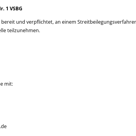
Nr. 1 VSBG
 bereit und verpflichtet, an einem Streitbeilegungsverfahre
lle teilzunehmen.
e mit:
.de